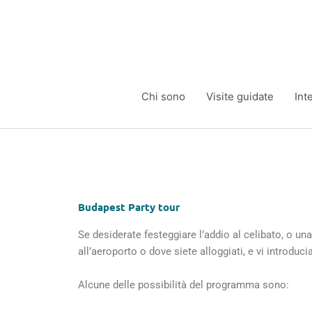
Vai
al
contenuto
Chi sono
Visite guidate
Int
Budapest Party tour
Se desiderate festeggiare l’addio al celibato, o un
all’aeroporto o dove siete alloggiati, e vi introduc
Alcune delle possibilità del programma sono: